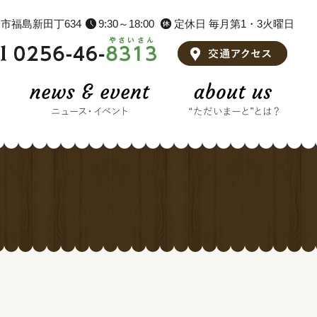
市福島新田丁634
9:30～18:00
定休日 毎月第1・3火曜日